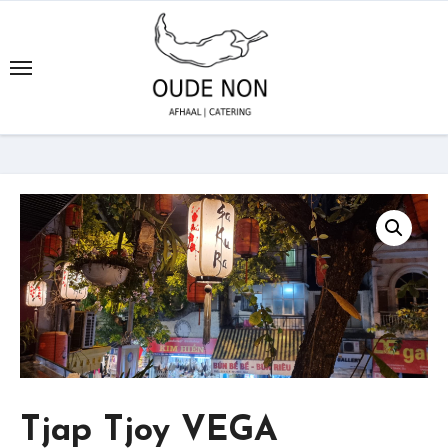
Ga
naar
de
inhoud
Tjap Tjoy VEGA